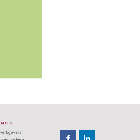
RMATIE
werkgevers
aancoaching