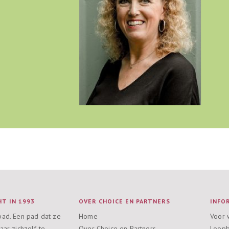
T IN 1993
OVER CHOICE EN PARTNERS
INFO
pad. Een pad dat ze
Home
Voor 
aar zichzelf te
Over Choice en Partners
Loopb