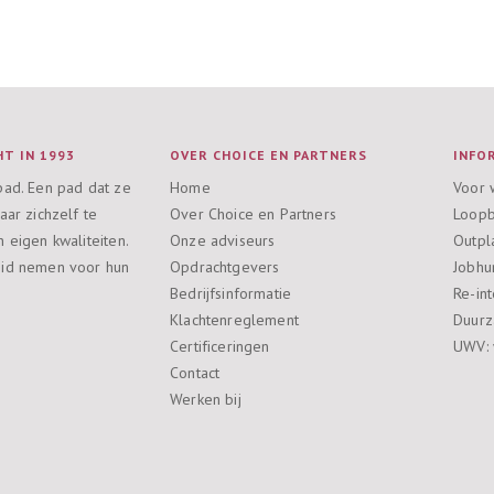
T IN 1993
OVER CHOICE EN PARTNERS
INFO
pad. Een pad dat ze
Home
Voor 
aar zichzelf te
Over Choice en Partners
Loopb
 eigen kwaliteiten.
Onze adviseurs
Outpl
eid nemen voor hun
Opdrachtgevers
Jobhu
Bedrijfsinformatie
Re-int
Klachtenreglement
Duurz
Certificeringen
UWV: 
Contact
Werken bij