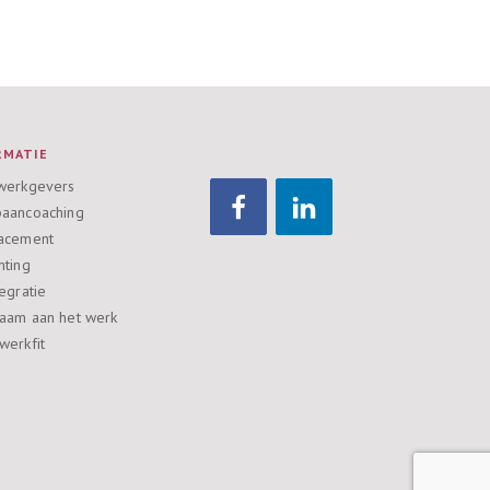
RMATIE
werkgevers
aancoaching
acement
nting
egratie
aam aan het werk
werkfit