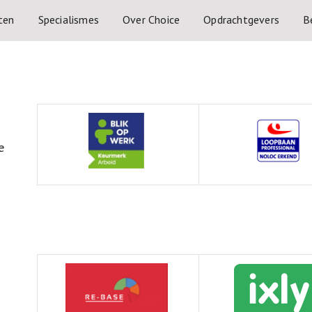
ten
Specialismes
Over Choice
Opdrachtgevers
B
e